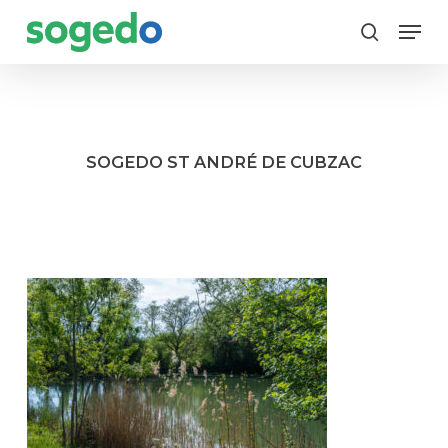
Skip
Menu
to
search
main
content
SOGEDO ST ANDRÉ DE CUBZAC