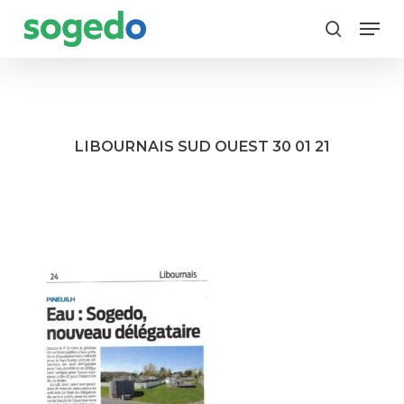
Skip
Menu
to
search
main
content
LIBOURNAIS SUD OUEST 30 01 21