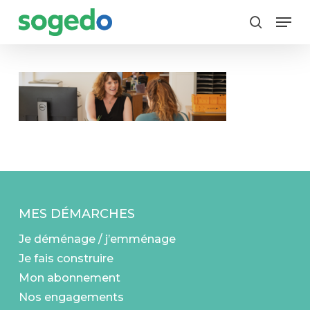
Skip
Menu
to
search
main
content
MES DÉMARCHES
Je déménage / j’emménage
Je fais construire
Mon abonnement
Nos engagements