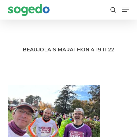
Skip
Menu
to
search
main
content
BEAUJOLAIS MARATHON 4 19 11 22