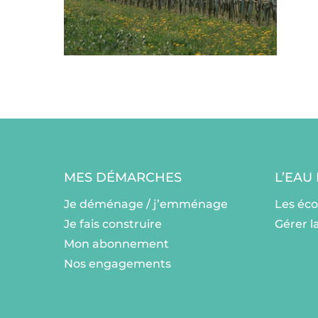
MES DÉMARCHES
L’EAU
Je déménage / j’emménage
Les éc
Je fais construire
Gérer l
Mon abonnement
Nos engagements