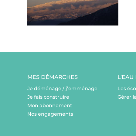
MES DÉMARCHES
L’EAU
Je déménage / j’emménage
Les éc
Je fais construire
Gérer l
Mon abonnement
Nos engagements