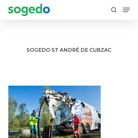
Skip
Menu
to
search
main
content
SOGEDO ST ANDRÉ DE CUBZAC