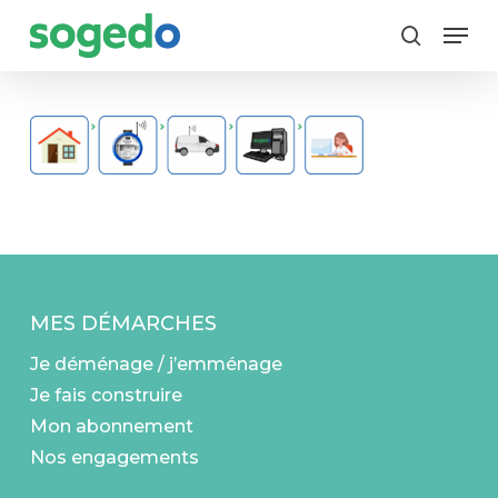
Skip
Menu
to
search
main
content
MES DÉMARCHES
Je déménage / j’emménage
Je fais construire
Mon abonnement
Nos engagements