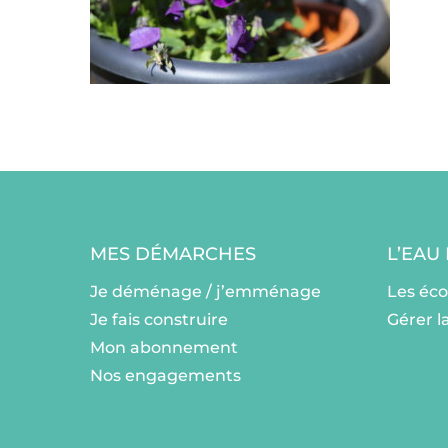
MES DÉMARCHES
L’EAU
Je déménage / j’emménage
Les éc
Je fais construire
Gérer l
Mon abonnement
Nos engagements