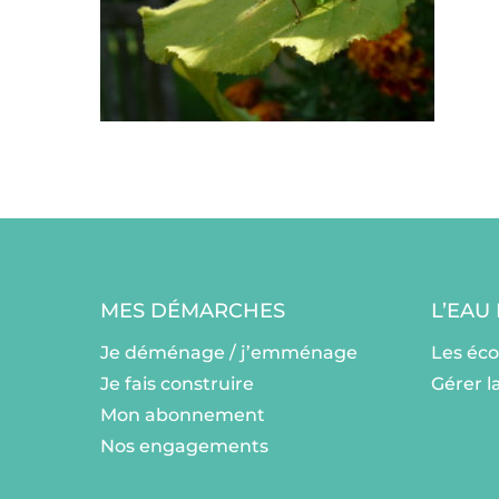
MES DÉMARCHES
L’EAU
Je déménage / j’emménage
Les éc
Je fais construire
Gérer l
Mon abonnement
Nos engagements