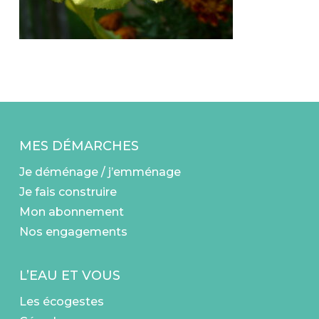
MES DÉMARCHES
Je déménage / j’emménage
Je fais construire
Mon abonnement
Nos engagements
L’EAU ET VOUS
Les écogestes