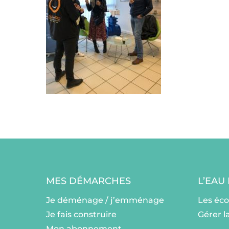
MES DÉMARCHES
L’EAU
Je déménage / j’emménage
Les éc
Je fais construire
Gérer l
Mon abonnement