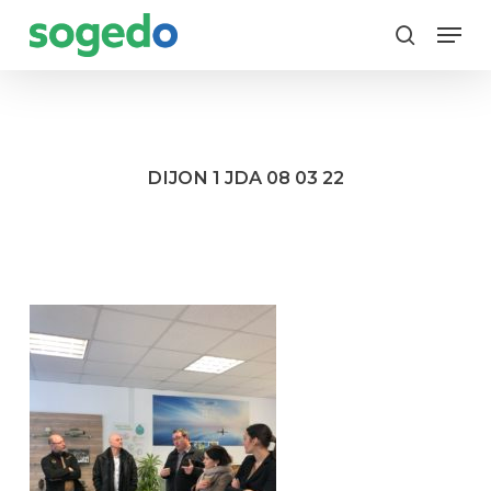
Skip
Menu
to
search
main
content
DIJON 1 JDA 08 03 22