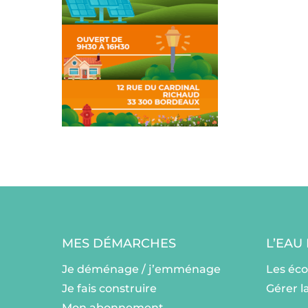
MES DÉMARCHES
L’EAU
Je déménage / j’emménage
Les éc
Je fais construire
Gérer l
Mon abonnement