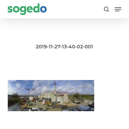
Skip
Menu
to
search
main
content
2019-11-27-13-40-02-001