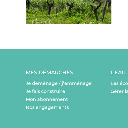
MES DÉMARCHES
L’EAU
Je déménage / j’emménage
Les éc
Je fais construire
Gérer l
Mon abonnement
Nos engagements