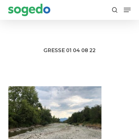
Skip
Menu
to
search
main
content
GRESSE 01 04 08 22