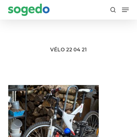
Skip
Menu
to
search
main
content
VÉLO 22 04 21