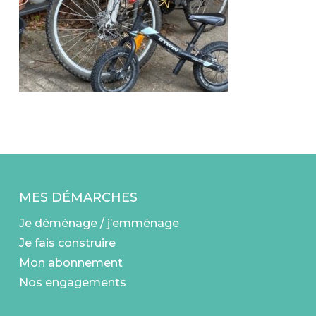
MES DÉMARCHES
Je déménage / j’emménage
Je fais construire
Mon abonnement
Nos engagements