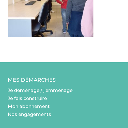
MES DÉMARCHES
Je déménage / j’emménage
Je fais construire
Mon abonnement
Nos engagements