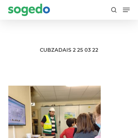
Skip
Menu
to
search
main
content
CUBZADAIS 2 25 03 22