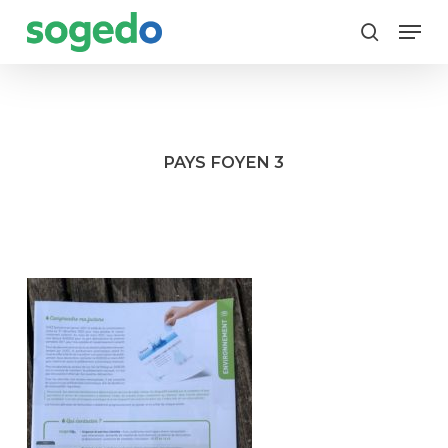
Skip
Menu
to
search
main
content
PAYS FOYEN 3