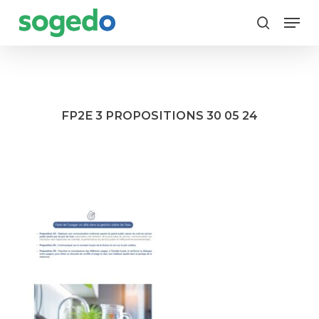
Skip
Menu
to
search
main
content
FP2E 3 PROPOSITIONS 30 05 24