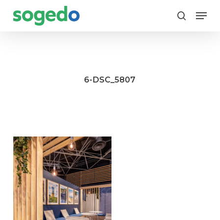
Skip
Menu
to
search
main
content
6-DSC_5807