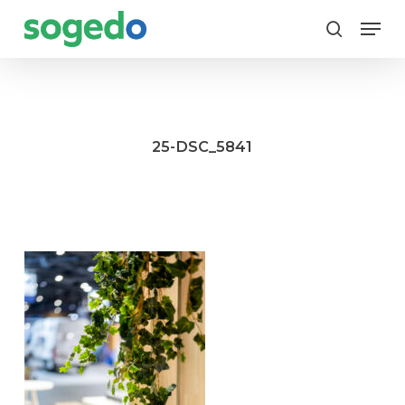
Skip
Menu
to
search
main
content
25-DSC_5841