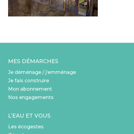
MES DÉMARCHES
Je déménage / j’emménage
Je fais construire
Mon abonnement
Nos engagements
L’EAU ET VOUS
Les écogestes