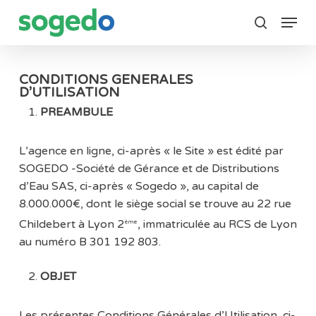
Skip
Menu
to
search
main
content
CONDITIONS GENERALES
D’UTILISATION
PREAMBULE
L’agence en ligne, ci-après « le Site » est édité par
SOGEDO -Société de Gérance et de Distributions
d’Eau SAS, ci-après « Sogedo », au capital de
8.000.000€, dont le siège social se trouve au 22 rue
Childebert à Lyon 2
, immatriculée au RCS de Lyon
ème
au numéro B 301 192 803.
OBJET
Les présentes Conditions Générales d’Utilisation, ci-