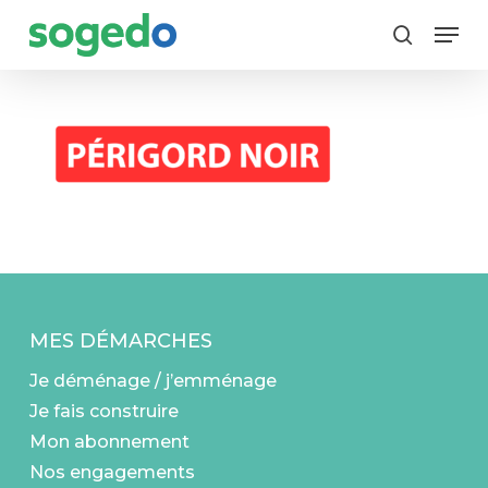
Skip
Menu
to
search
main
content
MES DÉMARCHES
Je déménage / j’emménage
Je fais construire
Mon abonnement
Nos engagements