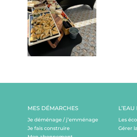
MES DÉMARCHES
L’EAU
Je déménage / j’emménage
Les éc
Je fais construire
Gérer l
Mon abonnement